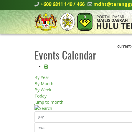
+609 6811 149 / 466
mdht@terengga
current
Events Calendar
By Year
By Month
By Week
Today
Jump to month