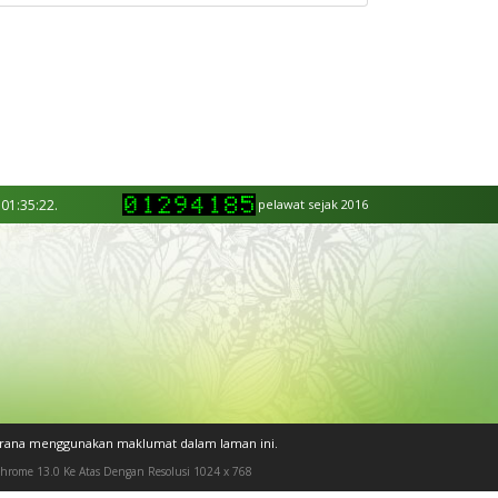
 01:35:22.
pelawat sejak 2016
kerana menggunakan maklumat dalam laman ini.
 Chrome 13.0 Ke Atas Dengan Resolusi 1024 x 768