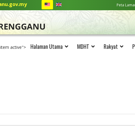
nu.gov.my
Peta Lama
Halaman Utama
MDHT
Rakyat
P
-item active">