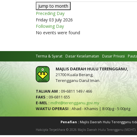
Jump to month
Preceding Day
Friday 03 July 2026
Following Day
No events were found
Terma & Syarat
Dasar Keselamatan
Dasar Privasi
Paut
MAJLIS DAERAH HULU TERENGGANU,
21700 Kuala Berang,
Terengganu Darul Iman.
TALIAN AM :
09-6811 149 / 466
FAKS :
09-6811 655
E-MEL :
mdht@terengganu.gov.my
WAKTU OPERASI :
Ahad - Khamis | 8:00pg - 5:00ptg
Penafian :
Majlis Daerah Hulu Terengganu ti
Hakcipta Terpelihara © 2026 Majlis Daerah Hulu Terengganu (MDHT)