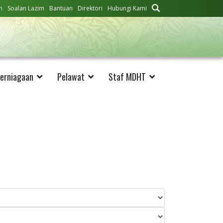
n
Soalan Lazim
Bantuan
Direktori
Hubungi Kami
erniagaan
Pelawat
Staf MDHT