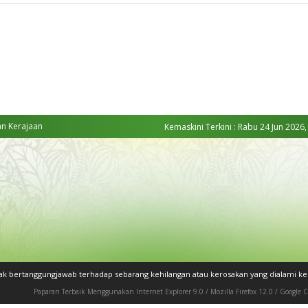
an Kerajaan
Kemaskini Terkini : Rabu 24 Jun 2026,
dak bertanggungjawab terhadap sebarang kehilangan atau kerosakan yang dialami 
Paparan Terbaik Menggunakan Internet Explorer 9.0 / Mozilla Firefox 12.0 / Google