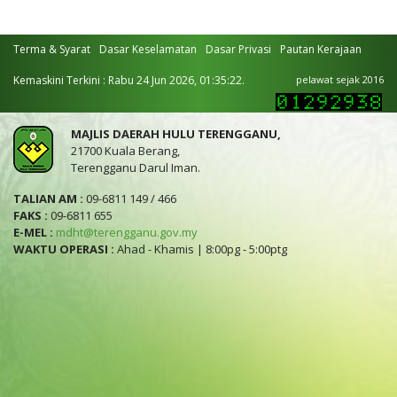
Terma & Syarat
Dasar Keselamatan
Dasar Privasi
Pautan Kerajaan
Kemaskini Terkini : Rabu 24 Jun 2026, 01:35:22.
pelawat sejak 2016
MAJLIS DAERAH HULU TERENGGANU,
21700 Kuala Berang,
Terengganu Darul Iman.
TALIAN AM :
09-6811 149 / 466
FAKS :
09-6811 655
E-MEL :
mdht@terengganu.gov.my
WAKTU OPERASI :
Ahad - Khamis | 8:00pg - 5:00ptg