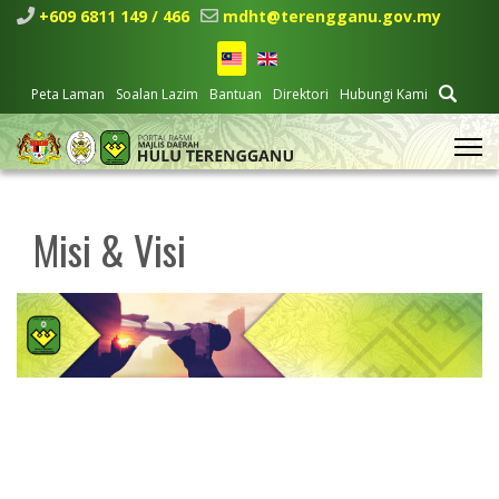
+609 6811 149 / 466
mdht@terengganu.gov.my
Peta Laman
Soalan Lazim
Bantuan
Direktori
Hubungi Kami
Misi & Visi