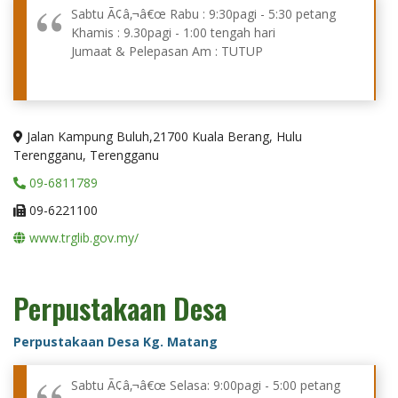
Sabtu Ã¢â‚¬â€œ Rabu : 9:30pagi - 5:30 petang
Khamis : 9.30pagi - 1:00 tengah hari
Jumaat & Pelepasan Am : TUTUP
Jalan Kampung Buluh,21700 Kuala Berang, Hulu
Terengganu, Terengganu
09-6811789
09-6221100
www.trglib.gov.my/
Perpustakaan Desa
Perpustakaan Desa Kg. Matang
Sabtu Ã¢â‚¬â€œ Selasa: 9:00pagi - 5:00 petang