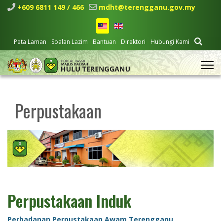
+609 6811 149 / 466
mdht@terengganu.gov.my
Peta Laman
Soalan Lazim
Bantuan
Direktori
Hubungi Kami
Perpustakaan
Perpustakaan Induk
Perbadanan Perpustakaan Awam Terengganu