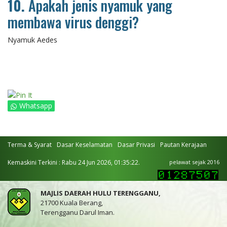
10.
Apakah jenis nyamuk yang
membawa virus denggi?
Nyamuk Aedes
Whatsapp
Terma & Syarat
Dasar Keselamatan
Dasar Privasi
Pautan Kerajaan
Kemaskini Terkini : Rabu 24 Jun 2026, 01:35:22.
pelawat sejak 2016
MAJLIS DAERAH HULU TERENGGANU,
21700 Kuala Berang,
Terengganu Darul Iman.