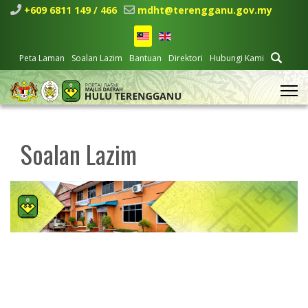
+609 6811 149 / 466
mdht@terengganu.gov.my
Peta Laman
Soalan Lazim
Bantuan
Direktori
Hubungi Kami
Soalan Lazim