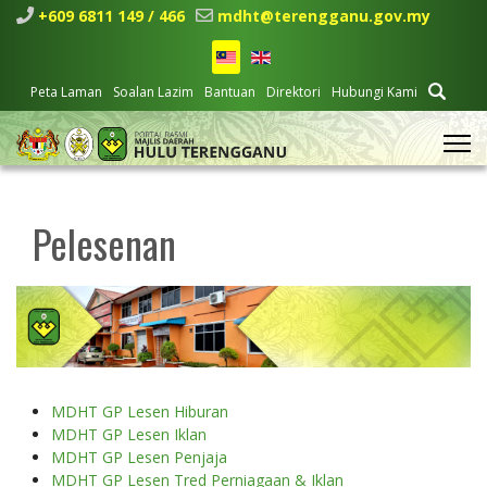
+609 6811 149 / 466
mdht@terengganu.gov.my
Peta Laman
Soalan Lazim
Bantuan
Direktori
Hubungi Kami
Pelesenan
MDHT GP Lesen Hiburan
MDHT GP Lesen Iklan
MDHT GP Lesen Penjaja
MDHT GP Lesen Tred Perniagaan & Iklan