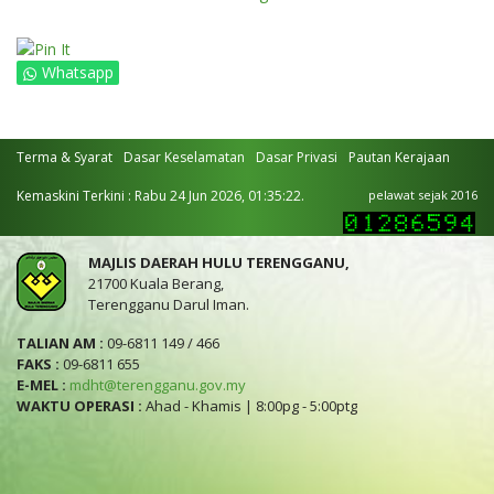
Whatsapp
Terma & Syarat
Dasar Keselamatan
Dasar Privasi
Pautan Kerajaan
Kemaskini Terkini : Rabu 24 Jun 2026, 01:35:22.
pelawat sejak 2016
MAJLIS DAERAH HULU TERENGGANU,
21700 Kuala Berang,
Terengganu Darul Iman.
TALIAN AM :
09-6811 149 / 466
FAKS :
09-6811 655
E-MEL :
mdht@terengganu.gov.my
WAKTU OPERASI :
Ahad - Khamis | 8:00pg - 5:00ptg