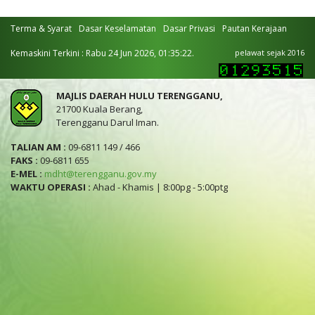
Terma & Syarat
Dasar Keselamatan
Dasar Privasi
Pautan Kerajaan
Kemaskini Terkini : Rabu 24 Jun 2026, 01:35:22.
pelawat sejak 2016
MAJLIS DAERAH HULU TERENGGANU,
21700 Kuala Berang,
Terengganu Darul Iman.
TALIAN AM :
09-6811 149 / 466
FAKS :
09-6811 655
E-MEL :
mdht@terengganu.gov.my
WAKTU OPERASI :
Ahad - Khamis | 8:00pg - 5:00ptg