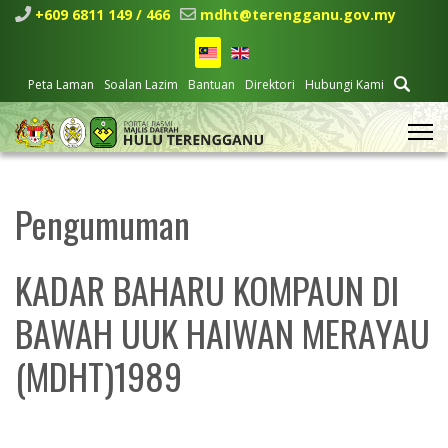
+609 6811 149 / 466
mdht@terengganu.gov.my
Peta Laman
Soalan Lazim
Bantuan
Direktori
Hubungi Kami
Pengumuman
KADAR BAHARU KOMPAUN DI
BAWAH UUK HAIWAN MERAYAU
(MDHT)1989