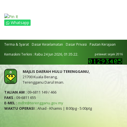
Whatsapp
Terma & Syarat
Dasar Keselamatan
Dasar Privasi
Pautan Kerajaan
Kemaskini Terkini : Rabu 24 Jun 2026, 01:35:22.
pelawat sejak 2016
MAJLIS DAERAH HULU TERENGGANU,
21700 Kuala Berang,
Terengganu Darul Iman.
TALIAN AM :
09-6811 149 / 466
FAKS :
09-6811 655
E-MEL :
mdht@terengganu.gov.my
WAKTU OPERASI :
Ahad - Khamis | 8:00pg - 5:00ptg