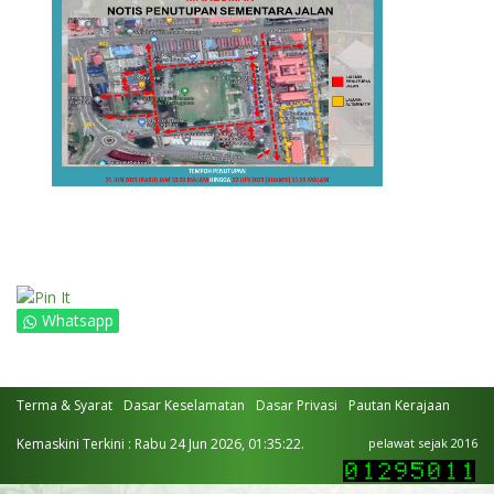
Whatsapp
Terma & Syarat
Dasar Keselamatan
Dasar Privasi
Pautan Kerajaan
Kemaskini Terkini : Rabu 24 Jun 2026, 01:35:22.
pelawat sejak 2016