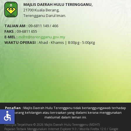
MAJLIS DAERAH HULU TERENGGANU,
21700 Kuala Berang,
Terengganu Darul Iman.
TALIAN AM :
09-6811 149 / 466
FAKS :
09-6811 655
E-MEL :
mdht@terengganu.gov.my
WAKTU OPERASI :
Ahad - Khamis | 8:00pg - 5:00ptg
Penafian :
Majlis Daerah Hulu Terengganu tidak bertanggungjawab terhadap
accessible
sebarang kehilangan atau kerosakan yang dialami kerana menggunakan
maklumat dalam laman ini.
Hakcipta Terpelihara © 2026 Majlis Daerah Hulu Terengganu (MDHT)
Paparan Terbaik Menggunakan Internet Explorer 9.0 / Mozilla Firefox 12.0 / Google