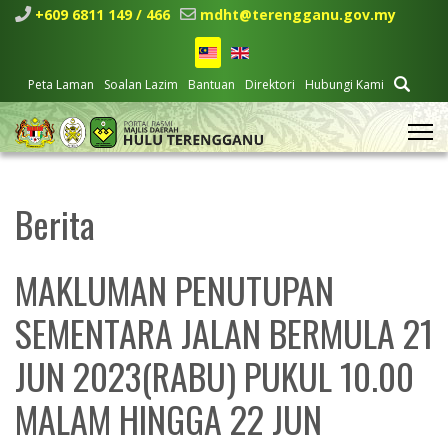
+609 6811 149 / 466
mdht@terengganu.gov.my
Peta Laman
Soalan Lazim
Bantuan
Direktori
Hubungi Kami
Berita
MAKLUMAN PENUTUPAN
SEMENTARA JALAN BERMULA 21
JUN 2023(RABU) PUKUL 10.00
MALAM HINGGA 22 JUN