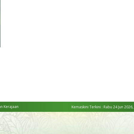
an Kerajaan
Kemaskini Terkini : Rabu 24 Jun 2026,