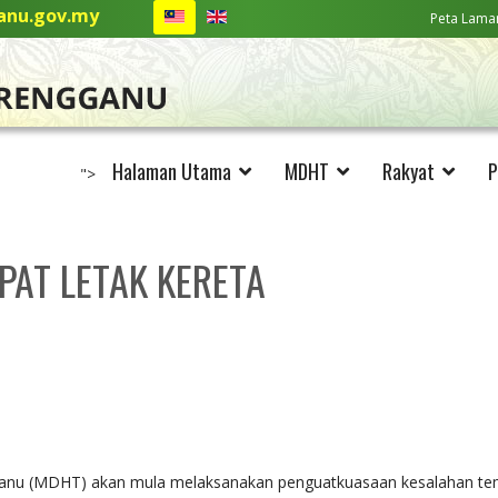
nu.gov.my
Peta Lama
Halaman Utama
MDHT
Rakyat
P
">
AT LETAK KERETA
nu (MDHT) akan mula melaksanakan penguatkuasaan kesalahan tempa