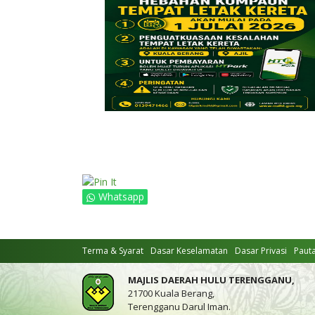
Whatsapp
Terma & Syarat
Dasar Keselamatan
Dasar Privasi
Paut
MAJLIS DAERAH HULU TERENGGANU,
21700 Kuala Berang,
Terengganu Darul Iman.