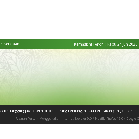
an Kerajaan
Kemaskini Terkini : Rabu 24 Jun 2026,
dak bertanggungjawab terhadap sebarang kehilangan atau kerosakan yang dialami 
Paparan Terbaik Menggunakan Internet Explorer 9.0 / Mozilla Firefox 12.0 / Google