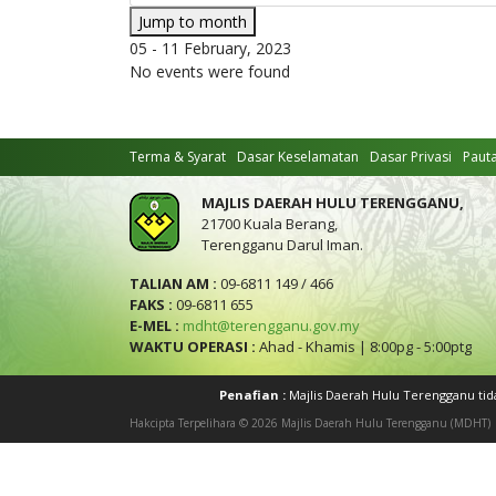
Jump to month
05 - 11 February, 2023
No events were found
Terma & Syarat
Dasar Keselamatan
Dasar Privasi
Paut
MAJLIS DAERAH HULU TERENGGANU,
21700 Kuala Berang,
Terengganu Darul Iman.
TALIAN AM :
09-6811 149 / 466
FAKS :
09-6811 655
E-MEL :
mdht@terengganu.gov.my
WAKTU OPERASI :
Ahad - Khamis | 8:00pg - 5:00ptg
Penafian :
Majlis Daerah Hulu Terengganu ti
Hakcipta Terpelihara © 2026 Majlis Daerah Hulu Terengganu (MDHT)