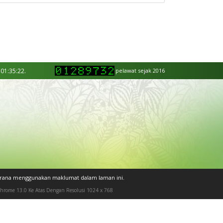
 01:35:22.
pelawat sejak 2016
kerana menggunakan maklumat dalam laman ini.
 Chrome 13.0 Ke Atas Dengan Resolusi 1024 x 768