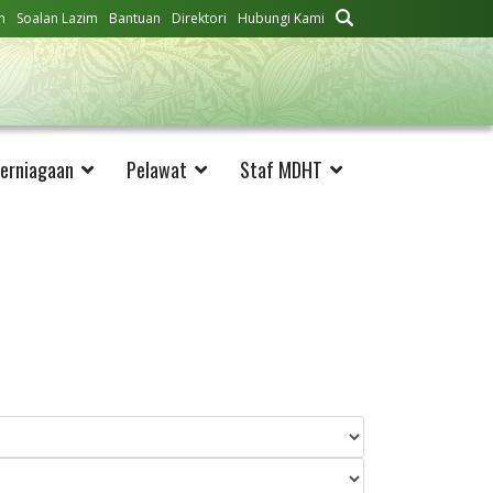
n
Soalan Lazim
Bantuan
Direktori
Hubungi Kami
erniagaan
Pelawat
Staf MDHT