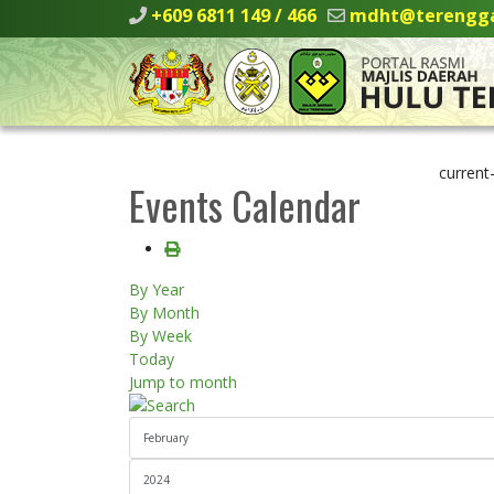
+609 6811 149 / 466
mdht@terengga
current
Events Calendar
By Year
By Month
By Week
Today
Jump to month