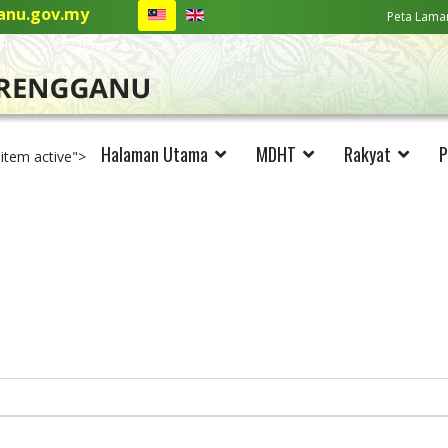
nu.gov.my
Peta Lama
Halaman Utama
MDHT
Rakyat
P
-item active">