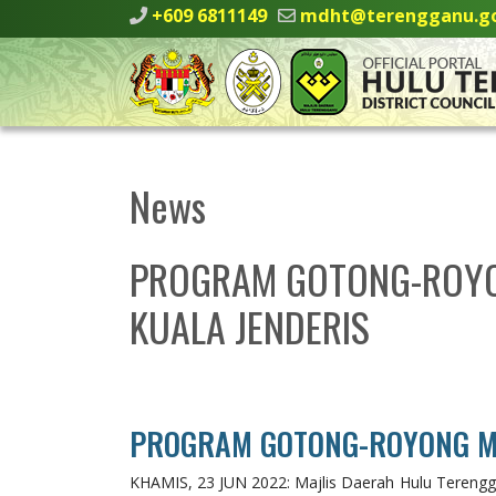
+609 6811149
mdht@terengganu.g
News
PROGRAM GOTONG-ROYON
KUALA JENDERIS
PROGRAM GOTONG-ROYONG MA
KHAMIS, 23 JUN 2022: Majlis Daerah Hulu Terengga