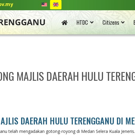
ov.my
HTDC
Citizens
G MAJLIS DAERAH HULU TERENG
JLIS DAERAH HULU TERENGGANU DI ME
nu telah mengadakan gotong-royong di Medan Selera Kuala Jeneris. H