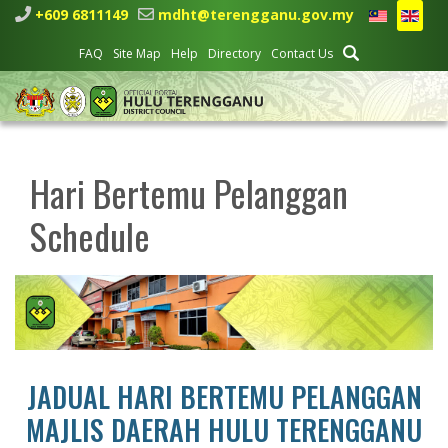
+609 6811149
mdht@terengganu.gov.my
FAQ
Site Map
Help
Directory
Contact Us
Hari Bertemu Pelanggan
Schedule
JADUAL HARI BERTEMU PELANGGAN
MAJLIS DAERAH HULU TERENGGANU