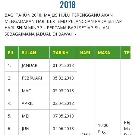
2018
BAGI TAHUN 2018, MAJLIS HULU TERENGGANU AKAN
MENGADAKAN HARI BERTEMU PELANGGAN PADA SETIAP
HARI
ISNIN
MINGGU PERTAMA BAGI SETIAP BULAN
SEBAGAIMANA JADUAL DI BAWAH:-
BIL.
BULAN
TARIKH
HARI
MASA
TEM
1.
JANUARI
01.01.2018
2.
FEBRUARI
05.02.2018
3.
MAC
05.03.2018
4.
APRIL
02.04.2018
5.
MEI
07.05.2018
Pejab
10.00
6.
JUN
04.06.2018
Majli
Pagi -
ISNIN
Daer