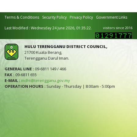
Terms & Conditions
Security Policy
Privacy Policy
Government Links
Last Modified : Wednesday 24 June 2026, 01:35:22.
visitors since 2016
HULU TERENGGANU DISTRICT COUNCIL,
21700 Kuala Berang,
Terengganu Darul Iman.
GENERAL LINE :
09-6811 149 / 466
FAX :
09-6811 655
E-MAIL :
mdht@terengganu.gov.my
OPERATION HOURS :
Sunday - Thursday | 8:00am - 5:00pm